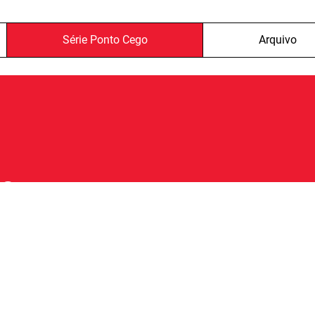
Série Ponto Cego
Arquivo
o
a prisão